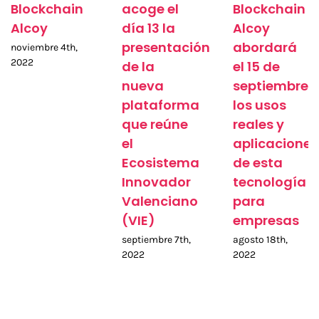
Blockchain
acoge el
Blockchain
Alcoy
día 13 la
Alcoy
presentación
abordará
noviembre 4th,
2022
de la
el 15 de
nueva
septiembre
plataforma
los usos
que reúne
reales y
el
aplicaciones
Ecosistema
de esta
Innovador
tecnología
Valenciano
para
(VIE)
empresas
septiembre 7th,
agosto 18th,
2022
2022