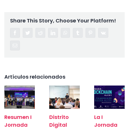
Share This Story, Choose Your Platform!
Facebook
Twitter
Reddit
LinkedIn
WhatsApp
Tumblr
Pinterest
Vk
Correo
electrónico
Artículos relacionados
Resumen I
Distrito
La I
Jornada
Digital
Jornada