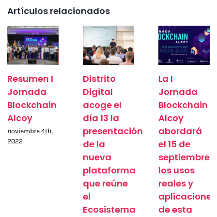
Artículos relacionados
Resumen I
Distrito
La I
Jornada
Digital
Jornada
Blockchain
acoge el
Blockchain
Alcoy
día 13 la
Alcoy
presentación
abordará
noviembre 4th,
2022
de la
el 15 de
nueva
septiembre
plataforma
los usos
que reúne
reales y
el
aplicaciones
Ecosistema
de esta