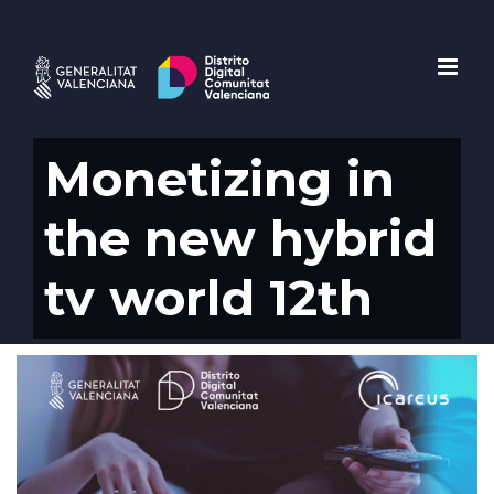
Saltar
al
contenido
Monetizing in
the new hybrid
tv world 12th