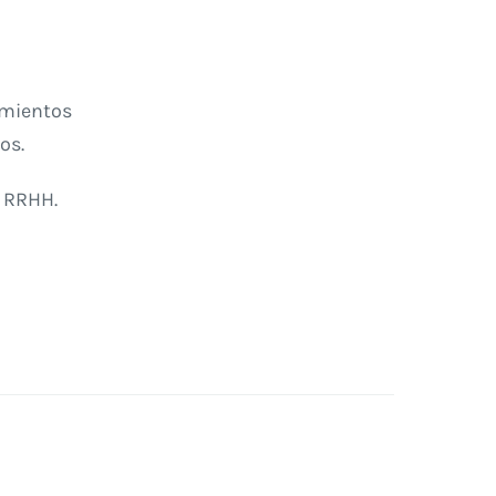
amientos
os.
 RRHH.