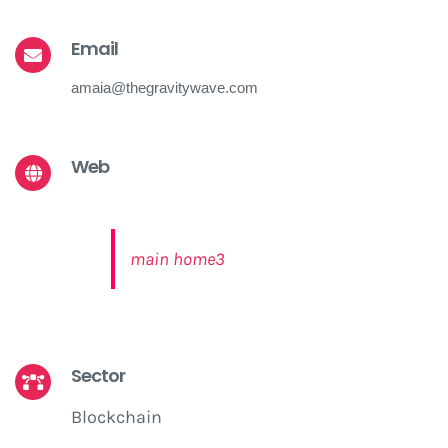
Email
amaia@thegravitywave.com
Web
main home3
Sector
Blockchain