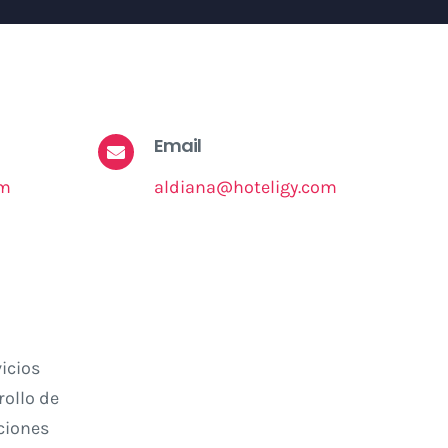
Email
om
aldiana@hoteligy.com
icios
rollo de
ciones