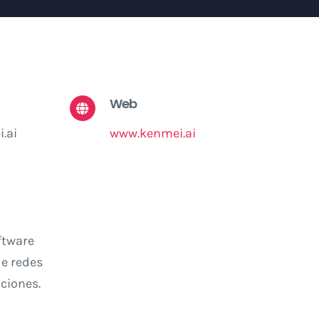
Web
.ai
www.kenmei.ai
ftware
de redes
ciones.