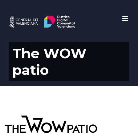
Saltar
al
contenido
The WOW
patio