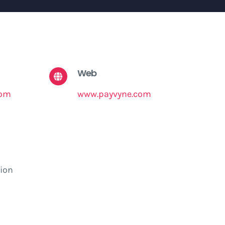
Web
com
www.payvyne.com
tion