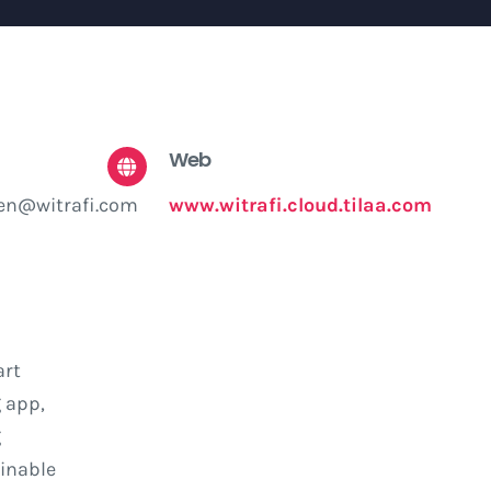
Web
en@witrafi.com
www.witrafi.cloud.tilaa.com
art
 app,
g
inable