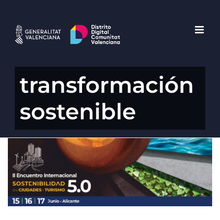
Saltar
al
contenido
transformación
sostenible