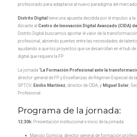
profesorado para adaptarse al nuevo paradigma del mercado 
Distrito Digital
tiene una apuesta decidida por el impulso a la
Alicante al
Centro de Innovación Digital Avanzado (CIDA) de
Distrito Digital buscamos aportar el valor de la transformació
profesional, abriendo puentes entre las necesidades de talent
ayudando a que los proyectos que se desarrollan en el hub d
digital que requiere la FP.
La jornada
‘La Formación Profesional ante la transformació
director general de FP y Enseñanzas de Régimen Especial de la
SPTCV;
Emilio Martínez
, director de CIDA; y
Miguel Soler
, Se
Profesional.
Programa de la jornada:
12:30h:
Presentación institucional e inicio de la jornada.
Manolo Gomicia, director general de formación profesi