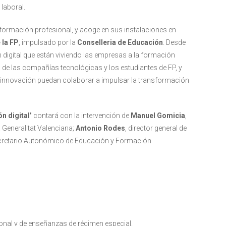
laboral.
 formación profesional, y acoge en sus instalaciones en
 la FP
, impulsado por la
Conselleria de Educación
. Desde
n digital que están viviendo las empresas a la formación
o de las compañías tecnológicas y los estudiantes de FP, y
e innovación puedan colaborar a impulsar la transformación
n digital’
contará con la intervención de
Manuel Gomicia
,
 Generalitat Valenciana;
Antonio Rodes
, director general de
cretario Autonómico de Educación y Formación
onal y de enseñanzas de régimen especial.