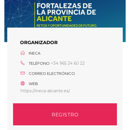
ORGANIZADOR
INECA
+34 965 24 60 22
TELÉFONO
CORREO ELECTRÓNICO
WEB
https://ineca-alicante.es/
REGISTRO